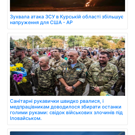
Зухвала атака ЗСУ в Курській області збільшує
напруження для США - AP
Санітарні рукавички швидко рвалися, і
медпрацівникам доводилося збирати останки
голими руками: свідок військових злочинів під
Іловайськом.