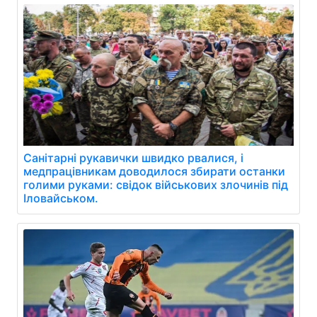
Санітарні рукавички швидко рвалися, і
медпрацівникам доводилося збирати останки
голими руками: свідок військових злочинів під
Іловайськом.