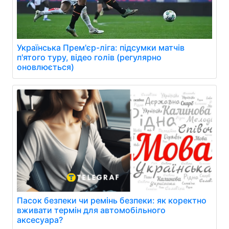
Українська Прем'єр-ліга: підсумки матчів
п'ятого туру, відео голів (регулярно
оновлюється)
Пасок безпеки чи ремінь безпеки: як коректно
вживати термін для автомобільного
аксесуара?