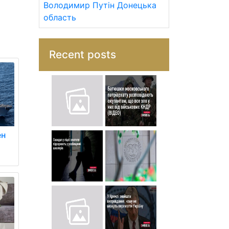
Володимир Путін
Донецька
область
Recent posts
ен