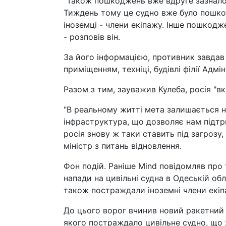
"Також пошкоджень вже вдруге зазнало
Тиждень тому це судно вже було пошко
іноземці - члени екіпажу. Інше пошкодже
- розповів він.
За його інформацією, противник завда
приміщенням, техніці, будівлі філії Адм
Разом з тим, зауважив Кулеба, росія "вк
"В реальному житті мета залишається не
інфраструктура, що дозволяє нам підтри
росія знову ж таки ставить під загрозу,
міністр з питань відновлення.
Фон подій. Раніше Mind повідомляв про 
напади на цивільні судна в Одеській обл
також постраждали іноземні члени екіп
До цього ворог вчинив новий ракетний 
якого постраждало цивільне судно, що 