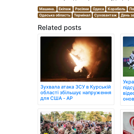
Машина.
Екіпаж
Росіяни
Одеса
Корабель
По
Одеська область
Термінал
Суховантаж
День з
Related posts
Укра
Зухвала атака ЗСУ в Курській
підс
області збільшує напруження
віде
для США - AP
онов