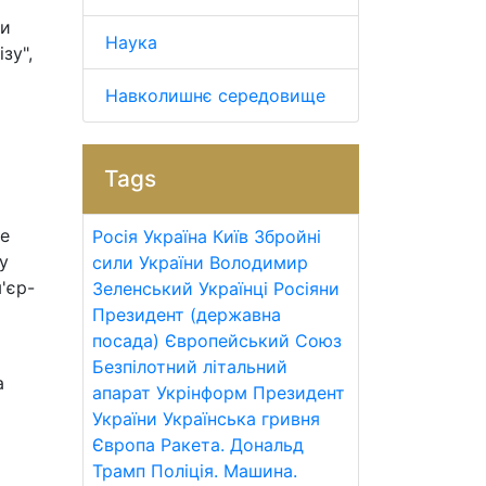
ли
Наука
зу",
Навколишнє середовище
Tags
Це
Росія
Україна
Київ
Збройні
у
сили України
Володимир
'єр-
Зеленський
Українці
Росіяни
Президент (державна
посада)
Європейський Союз
Безпілотний літальний
а
апарат
Укрінформ
Президент
України
Українська гривня
Європа
Ракета.
Дональд
Трамп
Поліція.
Машина.