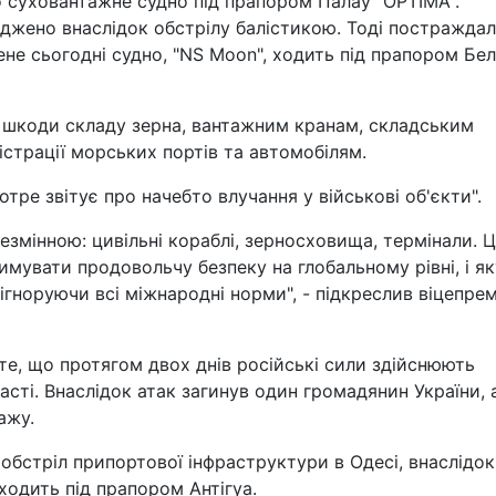
 суховантажне судно під прапором Палау "OPTIMA".
джено внаслідок обстрілу балістикою. Тоді постражда
не сьогодні судно, "NS Moon", ходить під прапором Белі
в шкоди складу зерна, вантажним кранам, складським
іністрації морських портів та автомобілям.
отре звітує про начебто влучання у військові об'єкти".
змінною: цивільні кораблі, зерносховища, термінали. 
мувати продовольчу безпеку на глобальному рівні, і як
 ігноруючи всі міжнародні норми", - підкреслив віцепрем
те, що протягом двох днів російські сили здійснюють
асті. Внаслідок атак загинув один громадянин України, 
ажу.
обстріл припортової інфраструктури в Одесі, внаслідок
ходить під прапором Антігуа.