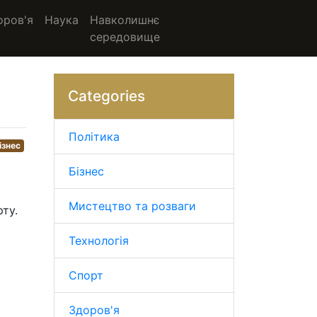
оров'я
Наука
Навколишнє
середовище
Categories
Політика
ізнес
Бізнес
Мистецтво та розваги
ту.
Технологія
Спорт
Здоров'я