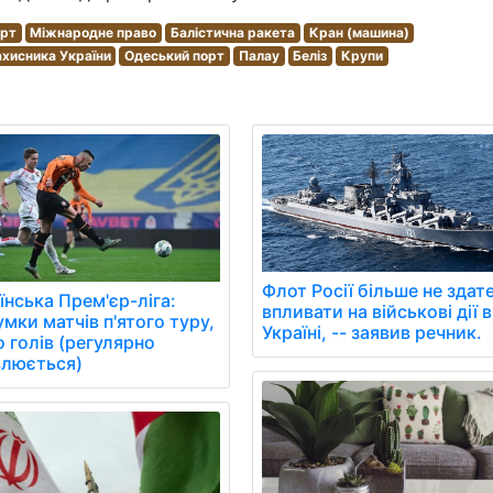
рт
Міжнародне право
Балістична ракета
Кран (машина)
ахисника України
Одеський порт
Палау
Беліз
Крупи
Флот Росії більше не здат
їнська Прем'єр-ліга:
впливати на військові дії в
умки матчів п'ятого туру,
Україні, -- заявив речник.
о голів (регулярно
люється)