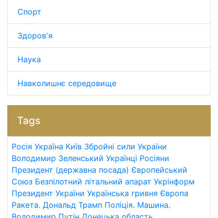
Спорт
Здоров'я
Наука
Навколишнє середовище
Tags
Росія
Україна
Київ
Збройні сили України
Володимир Зеленський
Українці
Росіяни
Президент (державна посада)
Європейський
Союз
Безпілотний літальний апарат
Укрінформ
Президент України
Українська гривня
Європа
Ракета.
Дональд Трамп
Поліція.
Машина.
Володимир Путін
Донецька область