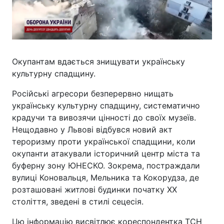
Окупантам вдається знищувати українську
культурну спадщину.
Російські агресори безперервно нищать
українську культурну спадщину, систематично
крадучи та вивозячи цінності до своїх музеїв.
Нещодавно у Львові відбувся новий акт
тероризму проти української спадщини, коли
окупанти атакували історичний центр міста та
буферну зону ЮНЕСКО. Зокрема, постраждали
вулиці Коновальця, Мельника та Кокорудза, де
розташовані житлові будинки початку XX
століття, зведені в стилі сецесія.
Цю інформацію висвітлює кореспондентка ТСН