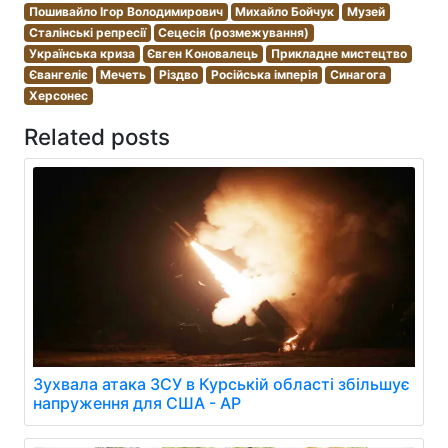
Пошивайло Ігор Володимирович
Михайло Бойчук
Музей
Сталінські репресії
Сецесія (розмежування)
Українська криза
Євген Коновалець
Прикладне мистецтво
Євангеліє
Мечеть
Різдво
Російська імперія
Синагога
Херсонес
Related posts
Зухвала атака ЗСУ в Курській області збільшує
напруження для США - AP