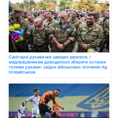
Санітарні рукавички швидко рвалися, і
медпрацівникам доводилося збирати останки
голими руками: свідок військових злочинів під
Іловайськом.