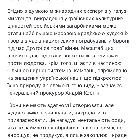
Згідно з думкою міжнародних експертів у галузі
мистецтв, викрадення українських культурних
цінностей російськими загарбниками може
стати найбільшою масовою крадіжкою художніх
творів з часів нацистських пограбувань у Європі
під час Другої світової війни. Масштаб цих
злочинів дає підстави вважати їх злочинами
проти людства. Крім того, ці акти є частиною
більш обширної системної кампанії, спрямованої
на знищення української нації, що підкреслює
їхню природу як елемент геноциду, - зазначає
генеральний прокурор Андрій Костін.
"Вони не мають здатності створювати, але
чудово вміють знищувати, викрадати та
привласнювати. Це нагадує ментальність орди,
яка не займається обробкою власної землі, не
вирощує, не продукує, а лише захоплює і краде