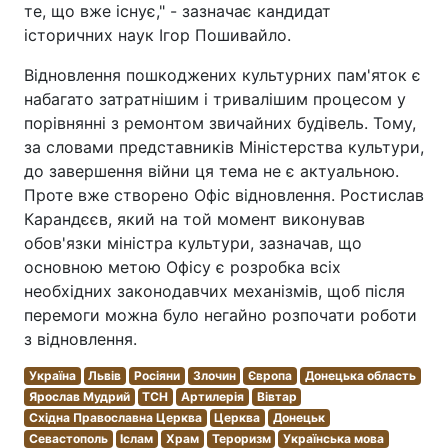
те, що вже існує," - зазначає кандидат
історичних наук Ігор Пошивайло.
Відновлення пошкоджених культурних пам'яток є
набагато затратнішим і тривалішим процесом у
порівнянні з ремонтом звичайних будівель. Тому,
за словами представників Міністерства культури,
до завершення війни ця тема не є актуальною.
Проте вже створено Офіс відновлення. Ростислав
Карандєєв, який на той момент виконував
обов'язки міністра культури, зазначав, що
основною метою Офісу є розробка всіх
необхідних законодавчих механізмів, щоб після
перемоги можна було негайно розпочати роботи
з відновлення.
Україна
Львів
Росіяни
Злочин
Європа
Донецька область
Ярослав Мудрий
ТСН
Артилерія
Вівтар
Східна Православна Церква
Церква
Донецьк
Севастополь
Іслам
Храм
Тероризм
Українська мова