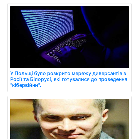
У Польщі було розкрито мережу диверсантів з
Росії та Білорусі, які готувалися до проведення
"кібервійни".