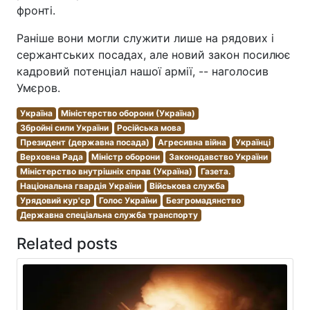
фронті.
Раніше вони могли служити лише на рядових і
сержантських посадах, але новий закон посилює
кадровий потенціал нашої армії, -- наголосив
Умєров.
Україна
Міністерство оборони (Україна)
Збройні сили України
Російська мова
Президент (державна посада)
Агресивна війна
Українці
Верховна Рада
Міністр оборони
Законодавство України
Міністерство внутрішніх справ (Україна)
Газета.
Національна гвардія України
Військова служба
Урядовий кур'єр
Голос України
Безгромадянство
Державна спеціальна служба транспорту
Related posts