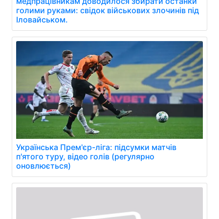
медпрацівникам доводилося збирати останки
голими руками: свідок військових злочинів під
Іловайськом.
Українська Прем'єр-ліга: підсумки матчів
п'ятого туру, відео голів (регулярно
оновлюється)