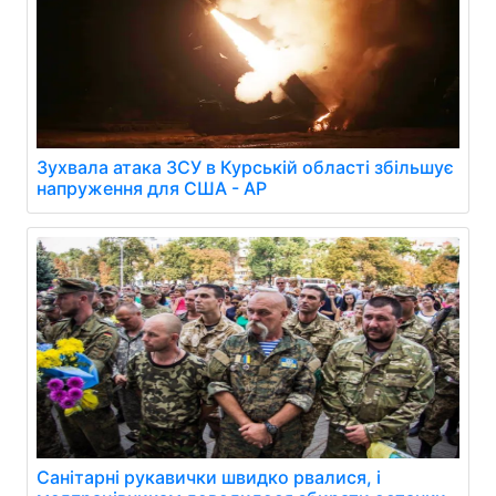
Зухвала атака ЗСУ в Курській області збільшує
напруження для США - AP
Санітарні рукавички швидко рвалися, і