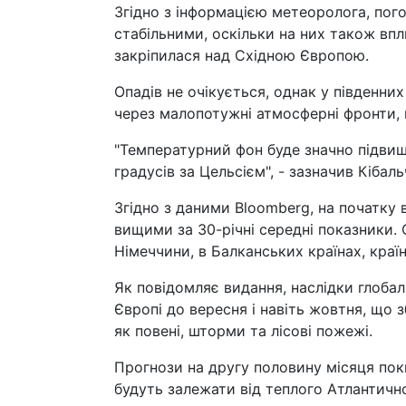
Згідно з інформацією метеоролога, пог
стабільними, оскільки на них також вп
закріпилася над Східною Європою.
Опадів не очікується, однак у південни
через малопотужні атмосферні фронти,
"Температурний фон буде значно підвищ
градусів за Цельсієм", - зазначив Кібаль
Згідно з даними Bloomberg, на початку 
вищими за 30-річні середні показники.
Німеччини, в Балканських країнах, країна
Як повідомляє видання, наслідки глоба
Європі до вересня і навіть жовтня, що
як повені, шторми та лісові пожежі.
Прогнози на другу половину місяця по
будуть залежати від теплого Атлантичн