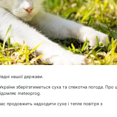
івдні нашої держави.
України зберігатиметься суха та спекотна погода. Про 
відомляє meteoprog.
о нас продовжить надходити сухе і тепле повітря з