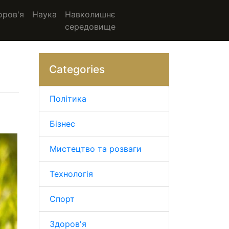
оров'я
Наука
Навколишнє
середовище
Categories
Політика
Бізнес
Мистецтво та розваги
Технологія
Спорт
Здоров'я