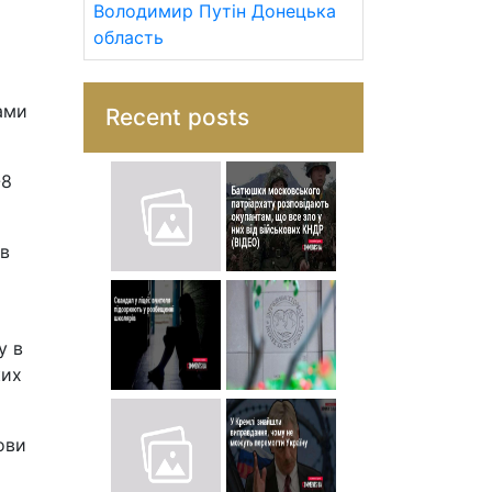
Володимир Путін
Донецька
область
ами
Recent posts
-8
ів
у в
ких
ови