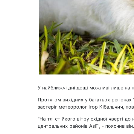
У найближчі дні дощі можливі лише на п
Протягом вихідних у багатьох регіонах 
застеріг метеоролог Ігор Кібальчич, по
"На тлі стійкого вітру східної чверті д
центральних районів Азії", - пояснив він.