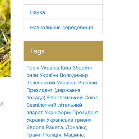
Наука
Навколишнє середовище
Tags
Росія
Україна
Київ
Збройні
сили України
Володимир
Зеленський
Українці
Росіяни
Президент (державна
посада)
Європейський Союз
це
Безпілотний літальний
апарат
Укрінформ
Президент
України
Українська гривня
Європа
Ракета.
Дональд
Трамп
Поліція.
Машина.