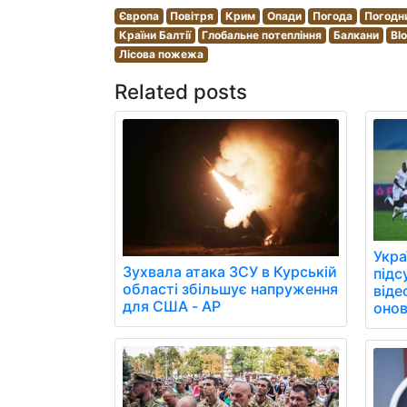
Європа
Повітря
Крим
Опади
Погода
Погодн
Країни Балтії
Глобальне потепління
Балкани
Bl
Лісова пожежа
Related posts
Укра
Зухвала атака ЗСУ в Курській
підс
області збільшує напруження
віде
для США - AP
онов