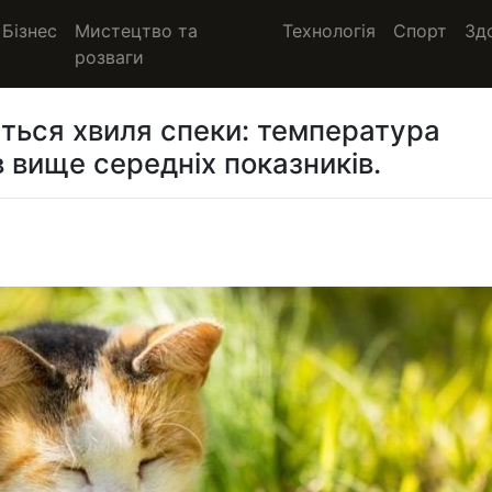
Бізнес
Мистецтво та
Технологія
Спорт
Зд
розваги
ється хвиля спеки: температура
в вище середніх показників.