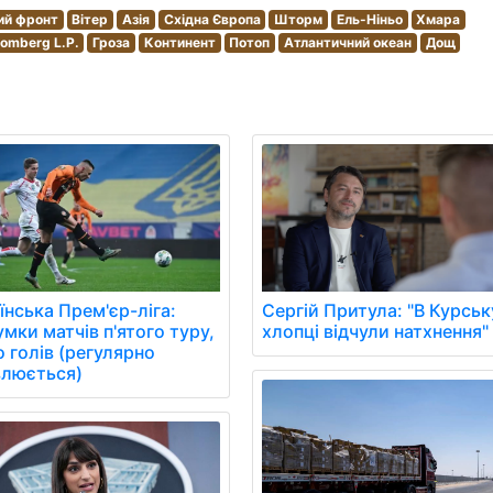
ий фронт
Вітер
Азія
Східна Європа
Шторм
Ель-Ніньо
Хмара
oomberg L.P.
Гроза
Континент
Потоп
Атлантичний океан
Дощ
їнська Прем'єр-ліга:
Сергій Притула: "В Курськ
умки матчів п'ятого туру,
хлопці відчули натхнення"
о голів (регулярно
люється)