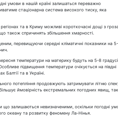
одні умови в нашій країні залишаться переважно
ливатиме стаціонарна система високого тиску, яка
х регіонах та в Криму можливі короткочасні дощі з гроз
 що також спричинять збільшення хмарності.
еним, перевищуючи середні кліматичні показники на 5
чич.
вересня температури на материку будуть на 5-8 градус
 Особливе підвищення температури очікується на півдні
х Балтії та в Україні.
льного потепління продовжують затримувати літню спек
 збільшує ймовірність екстремальних погодних явищ, та
ки що залишаються невизначеними, оскільки погодні ум
ого океану та розвитку феномену Ла-Нінья.