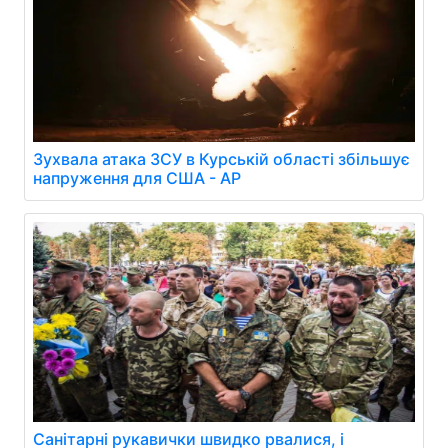
Зухвала атака ЗСУ в Курській області збільшує
напруження для США - AP
Санітарні рукавички швидко рвалися, і