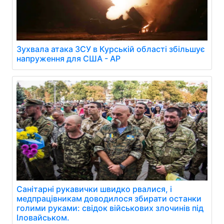
Зухвала атака ЗСУ в Курській області збільшує
напруження для США - AP
Санітарні рукавички швидко рвалися, і
медпрацівникам доводилося збирати останки
голими руками: свідок військових злочинів під
Іловайськом.