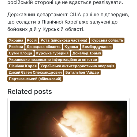
російській стороні це не вдається реалізувати.
Державний департамент США раніше підтвердив,
що солдати з Північної Кореї вже залучені до
бойових дій у Курській області.
Україна
Росія
Рота (військова частина)
Курська область
Росіяни
Донецька область
Курськ
Бомбардування
Суми Площа
Курська губернія
Дональд Трамп
Українське незалежне інформаційне агентство
Північна Корея
Українська антитерористична операція
Дикий Євген Олександрович
Батальйон "Айдар
Партизанський (військовий)
Related posts