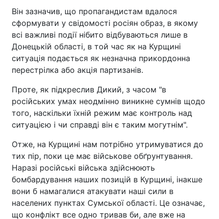
Він зазначив, що пропагандистам вдалося
сформувати у свідомості росіян образ, в якому
всі важливі події нібито відбуваються лише в
Донецькій області, в той час як на Курщині
ситуація подається як незначна прикордонна
перестрілка або акція партизанів.
Проте, як підкреслив Дикий, з часом "в
російських умах неодмінно виникне сумнів щодо
того, наскільки їхній режим має контроль над
ситуацією і чи справді він є таким могутнім".
Отже, на Курщині нам потрібно утримуватися до
тих пір, поки це має військове обґрунтування.
Наразі російські війська здійснюють
бомбардування наших позицій в Курщині, інакше
вони б намагалися атакувати наші сили в
населених пунктах Сумської області. Це означає,
що конфлікт все одно тривав би, але вже на