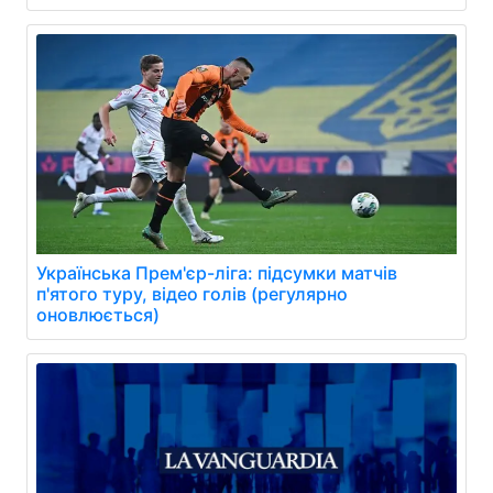
Українська Прем'єр-ліга: підсумки матчів
п'ятого туру, відео голів (регулярно
оновлюється)