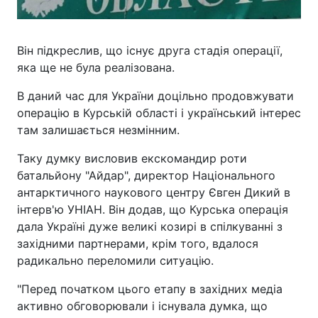
Він підкреслив, що існує друга стадія операції,
яка ще не була реалізована.
В даний час для України доцільно продовжувати
операцію в Курській області і український інтерес
там залишається незмінним.
Таку думку висловив екскомандир роти
батальйону "Айдар", директор Національного
антарктичного наукового центру Євген Дикий в
інтерв'ю УНІАН. Він додав, що Курська операція
дала Україні дуже великі козирі в спілкуванні з
західними партнерами, крім того, вдалося
радикально переломили ситуацію.
"Перед початком цього етапу в західних медіа
активно обговорювали і існувала думка, що