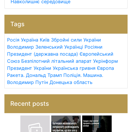
Навколишнє середовище
Tags
Росія
Україна
Київ
Збройні сили України
Володимир Зеленський
Українці
Росіяни
Президент (державна посада)
Європейський
Союз
Безпілотний літальний апарат
Укрінформ
Президент України
Українська гривня
Європа
Ракета.
Дональд Трамп
Поліція.
Машина.
Володимир Путін
Донецька область
Recent posts