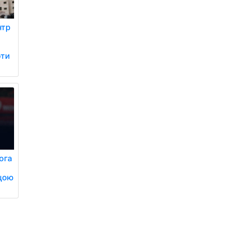
нтр
оти
ога
цою