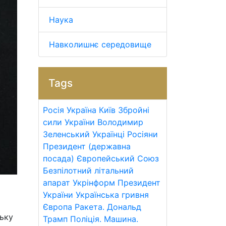
Наука
Навколишнє середовище
Tags
Росія
Україна
Київ
Збройні
сили України
Володимир
Зеленський
Українці
Росіяни
Президент (державна
посада)
Європейський Союз
Безпілотний літальний
апарат
Укрінформ
Президент
України
Українська гривня
Європа
Ракета.
Дональд
ську
Трамп
Поліція.
Машина.