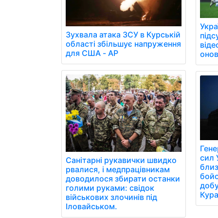
Укра
Зухвала атака ЗСУ в Курській
підс
області збільшує напруження
віде
для США - AP
онов
Гене
сил 
Санітарні рукавички швидко
близ
рвалися, і медпрацівникам
бойо
доводилося збирати останки
добу
голими руками: свідок
Кура
військових злочинів під
Іловайськом.