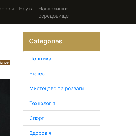
оров'я
Наука
Навколишнє
середовище
Categories
Політика
ізнес
Бізнес
Мистецтво та розваги
Технологія
Спорт
Здоров'я