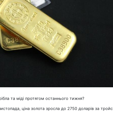
срібла та міді протягом останнього тижня?
истопада, ціна золота зросла до 2750 доларів за трой