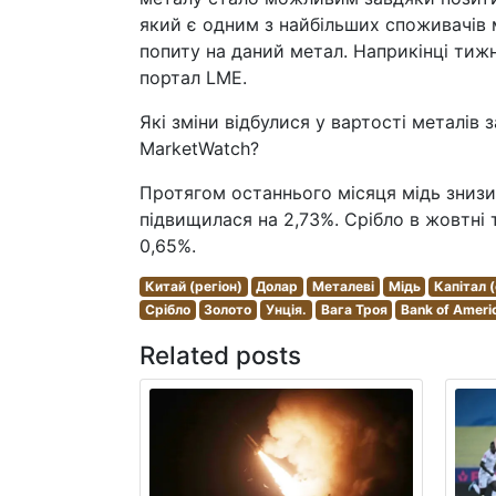
який є одним з найбільших споживачів м
попиту на даний метал. Наприкінці тижн
портал LME.
Які зміни відбулися у вартості металів з
MarketWatch?
Протягом останнього місяця мідь знизила
підвищилася на 2,73%. Срібло в жовтні
0,65%.
Китай (регіон)
Долар
Металеві
Мідь
Капітал 
Срібло
Золото
Унція.
Вага Троя
Bank of Ameri
Related posts