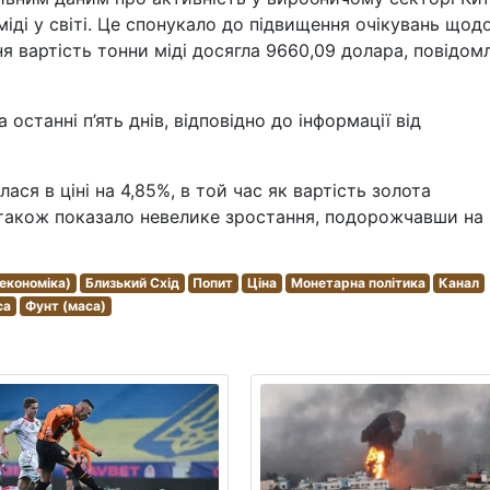
іді у світі. Це спонукало до підвищення очікувань щод
я вартість тонни міді досягла 9660,09 долара, повідом
а останні п’ять днів, відповідно до інформації від
ся в ціні на 4,85%, в той час як вартість золота
 також показало невелике зростання, подорожчавши на
(економіка)
Близький Схід
Попит
Ціна
Монетарна політика
Канал
ca
Фунт (маса)