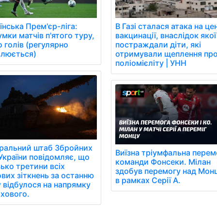
їнська Прем'єр-ліга:
В Газі сталася атака на це
умки матчів п'ятого туру,
вакцинації, внаслідок якої
о голів (регулярно
постраждали діти, які
люється)
отримували щеплення пр
поліомієліту | УНН
ральний штаб Збройних
Виїзна тріумфальна перем
України повідомляє, що
команди Фонсеки. Мілан
ько третини всіх
здобув перемогу над Мон
вих зіткнень за останню
в рамках Серії А.
 відбулося на напрямку
хового.