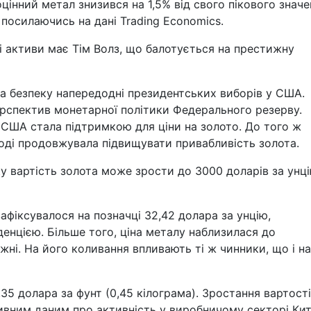
цінний метал знизився на 1,5% від свого пікового значе
 посилаючись на дані Trading Economics.
які активи має Тім Волз, що балотується на престижну
а безпеку напередодні президентських виборів у США.
ерспектив монетарної політики Федерального резерву.
 США стала підтримкою для ціни на золото. До того ж
оді продовжувала підвищувати привабливість золота.
 вартість золота може зрости до 3000 доларів за унці
 зафіксувалося на позначці 32,42 долара за унцію,
нцією. Більше того, ціна металу наблизилася до
жні. На його коливання впливають ті ж чинники, що і на
,35 долара за фунт (0,45 кілограма). Зростання вартості
вним даним про активність у виробничому секторі Ки