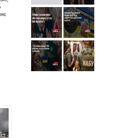
о
ляє