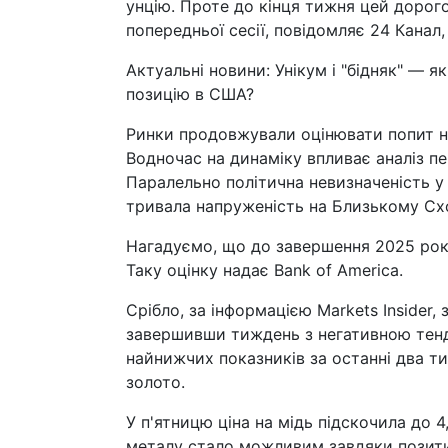
унцію. Проте до кінця тижня цей дорого
попередньої сесії, повідомляє 24 Канал,
Актуальні новини: Унікум і "бідняк" — 
позицію в США?
Ринки продовжували оцінювати попит н
Водночас на динаміку впливає аналіз п
Паралельно політична невизначеність у
тривала напруженість на Близькому Сх
Нагадуємо, що до завершення 2025 року
Таку оцінку надає Bank of America.
Срібло, за інформацією Markets Insider,
завершивши тиждень з негативною тенде
найнижчих показників за останні два ти
золото.
У п'ятницю ціна на мідь підскочила до 4
металу стало можливим завдяки позити