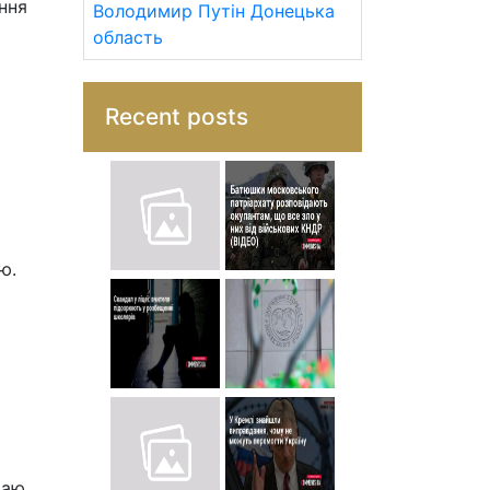
ння
Володимир Путін
Донецька
область
Recent posts
ю.
таю,