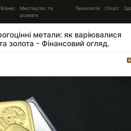
Бізнес
Мистецтво та
Технологія
Спорт
Зд
розваги
орогоцінні метали: як варіювалися
 та золота - Фінансовий огляд.
Б