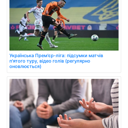
Українська Прем'єр-ліга: підсумки матчів
п'ятого туру, відео голів (регулярно
оновлюється)