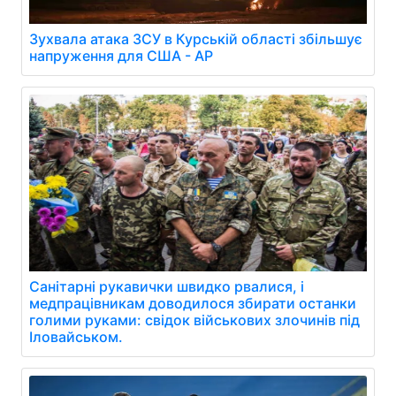
Зухвала атака ЗСУ в Курській області збільшує
напруження для США - AP
Санітарні рукавички швидко рвалися, і
медпрацівникам доводилося збирати останки
голими руками: свідок військових злочинів під
Іловайськом.