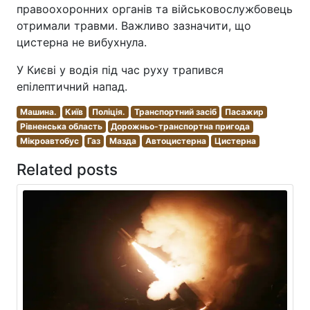
правоохоронних органів та військовослужбовець
отримали травми. Важливо зазначити, що
цистерна не вибухнула.
У Києві у водія під час руху трапився
епілептичний напад.
Машина.
Київ
Поліція.
Транспортний засіб
Пасажир
Рівненська область
Дорожньо-транспортна пригода
Мікроавтобус
Газ
Мазда
Автоцистерна
Цистерна
Related posts