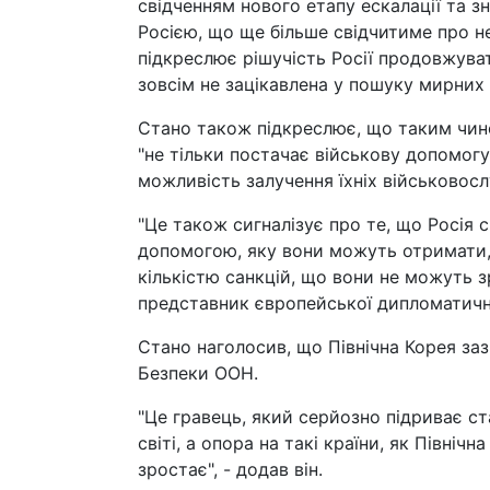
свідченням нового етапу ескалації та з
Росією, що ще більше свідчитиме про 
підкреслює рішучість Росії продовжуват
зовсім не зацікавлена у пошуку мирних р
Стано також підкреслює, що таким чин
"не тільки постачає військову допомогу 
можливість залучення їхніх військовосл
"Це також сигналізує про те, що Росія
допомогою, яку вони можуть отримати, 
кількістю санкцій, що вони не можуть 
представник європейської дипломатичн
Стано наголосив, що Північна Корея за
Безпеки ООН.
"Це гравець, який серйозно підриває ста
світі, а опора на такі країни, як Північн
зростає", - додав він.