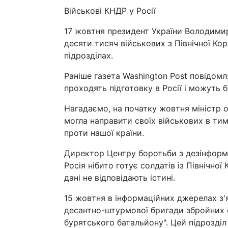
Військові КНДР у Росії
17 жовтня президент України Володимир
десяти тисяч військових з Північної Коре
підрозділах.
Раніше газета Washington Post повідомля
проходять підготовку в Росії і можуть б
Нагадаємо, на початку жовтня міністр 
могла направити своїх військових в тим
проти нашої країни.
Директор Центру боротьби з дезінформ
Росія нібито готує солдатів із Північної
дані не відповідають істині.
15 жовтня в інформаційних джерелах з'я
десантно-штурмової бригади збройних 
бурятського батальйону". Цей підрозділ