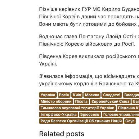
Пізніше керівник ГУР МО Кирило Будано
Північної Кореї в даний час проходять на
Вони мають бути готовими до бойових д
Водночас глава Пентагону Ллойд Остін
Північною Кореєю військових до Росії.
Південна Корея викликала російського по
Україні.
З'явилася інформація, що вісімнадцять с
українському кордоні з Брянською та 
Україна
Росія
Київ
Москва
Солдате!
Володи
Міністр оборони
Піхота
Європейський Союз
Ба
Тимчасово окуповані території України
Південна 
Інтерфакс-Україна
Брюссель
Головне управлінн
Рада Безпеки Організації Об'єднаних Націй
Сеул
Related posts