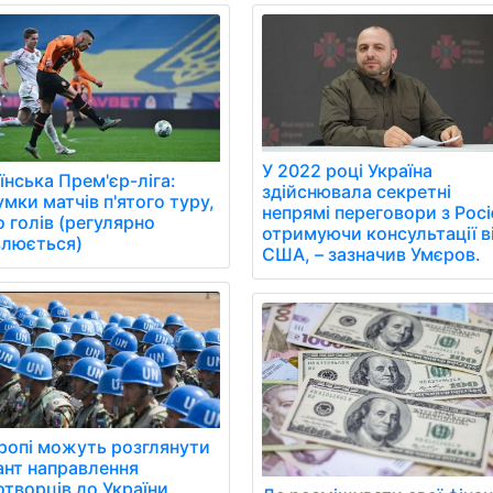
У 2022 році Україна
їнська Прем'єр-ліга:
здійснювала секретні
умки матчів п'ятого туру,
непрямі переговори з Рос
о голів (регулярно
отримуючи консультації в
люється)
США, – зазначив Умєров.
ропі можуть розглянути
ант направлення
творців до України,