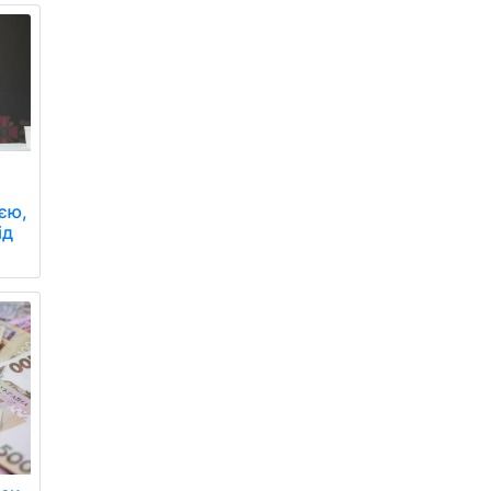
ією,
ід