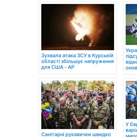
Укра
Зухвала атака ЗСУ в Курській
підс
області збільшує напруження
віде
для США - AP
онов
У Єв
варі
Санітарні рукавички швидко
миро