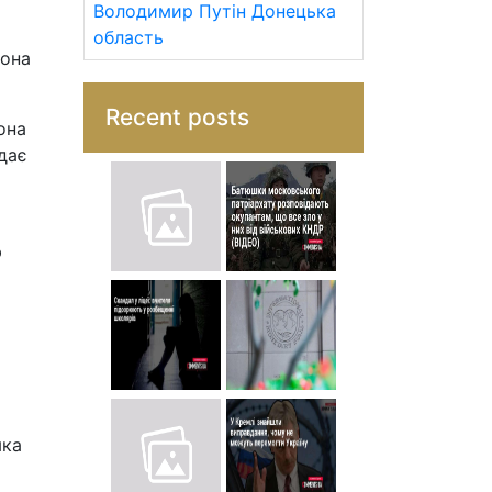
Володимир Путін
Донецька
область
вона
Recent posts
она
ядає
ю
яка