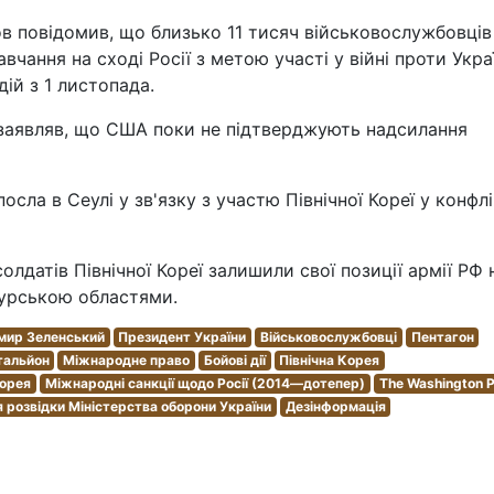
в повідомив, що близько 11 тисяч військовослужбовців
вчання на сході Росії з метою участі у війні проти Укра
ій з 1 листопада.
 заявляв, що США поки не підтверджують надсилання
сла в Сеулі у зв'язку з участю Північної Кореї у конфлі
олдатів Північної Кореї залишили свої позиції армії РФ 
Курською областями.
мир Зеленський
Президент України
Військовослужбовці
Пентагон
тальйон
Міжнародне право
Бойові дії
Північна Корея
Корея
Міжнародні санкції щодо Росії (2014—дотепер)
The Washington P
я розвідки Міністерства оборони України
Дезінформація