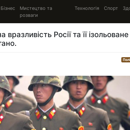
Бізнес
Мистецтво та
Технологія
Спорт
Зд
розваги
 вразливість Росії та її ізольоване
тано.
Пол