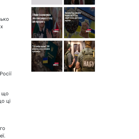
зько
их
Росії
, що
що ці
го
еї.