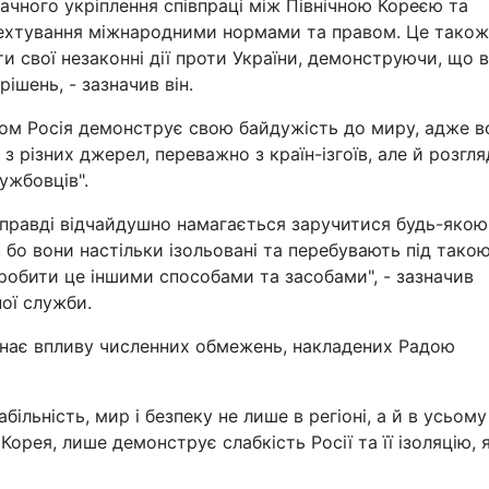
начного укріплення співпраці між Північною Кореєю та
нехтування міжнародними нормами та правом. Це також
и свої незаконні дії проти України, демонструючи, що 
ішень, - зазначив він.
ом Росія демонструє свою байдужість до миру, адже в
з різних джерел, переважно з країн-ізгоїв, але й розгл
ужбовців".
 справді відчайдушно намагається заручитися будь-якою
бо вони настільки ізольовані та перебувають під тако
зробити це іншими способами та засобами", - зазначив
ої служби.
знає впливу численних обмежень, накладених Радою
більність, мир і безпеку не лише в регіоні, а й в усьому
а Корея, лише демонструє слабкість Росії та її ізоляцію, 