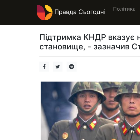
Політика
Правда Сьогодні
Підтримка КНДР вказує на
становище, - зазначив С