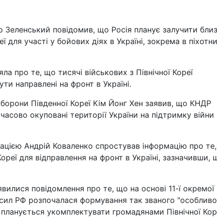
 Зеленський повідомив, що Росія планує залучити бли
ї для участі у бойових діях в Україні, зокрема в піхотн
ла про те, що тисячі військових з Північної Кореї
ути направлені на фронт в Україні.
оборони Південної Кореї Кім Йонг Хен заявив, що КНДР
часово окуповані території України на підтримку війни 
ацією Андрій Коваленко спростував інформацію про те
 Кореї для відправлення на фронт в Україні, зазначивши, 
вилися повідомлення про те, що на основі 11-ї окремої
сил РФ розпочалася формування так званого "особливо
 планується укомплектувати громадянами Північної Кор