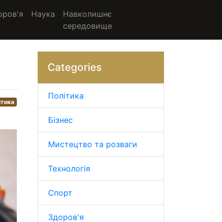
оров'я
Наука
Навколишнє
середовище
Categories
Політика
ітика
Бізнес
Мистецтво та розваги
Технологія
Спорт
Здоров'я