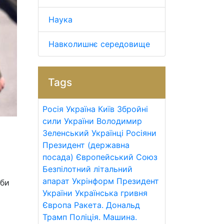
Наука
Навколишнє середовище
Tags
Росія
Україна
Київ
Збройні
сили України
Володимир
Зеленський
Українці
Росіяни
Президент (державна
посада)
Європейський Союз
Безпілотний літальний
апарат
Укрінформ
Президент
жби
України
Українська гривня
Європа
Ракета.
Дональд
Трамп
Поліція.
Машина.