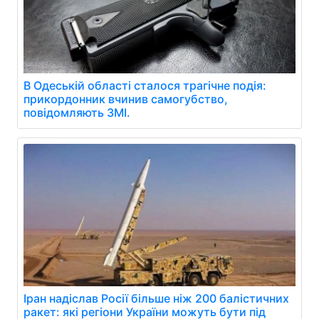
В Одеській області сталося трагічне подія:
прикордонник вчинив самогубство,
повідомляють ЗМІ.
Іран надіслав Росії більше ніж 200 балістичних
ракет: які регіони України можуть бути під