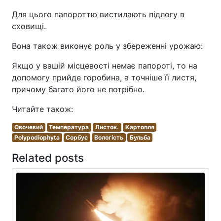
Для цього папороттю вистилають підлогу в
сховищі.
Вона також виконує роль у збереженні урожаю:
Якщо у вашій місцевості немає папороті, то на
допомогу прийде горобина, а точніше її листя,
причому багато його не потрібно.
Читайте також:
Овочевий
Температура
Листок.
Картопля
Polypodiophyta
Сорбус
Вологість
Бульба
Related posts