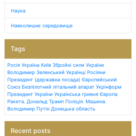
Наука
Навколишнє середовище
Tags
Росія
Україна
Київ
Збройні сили України
Володимир Зеленський
Українці
Росіяни
Президент (державна посада)
Європейський
Союз
Безпілотний літальний апарат
Укрінформ
Президент України
Українська гривня
Європа
Ракета.
Дональд Трамп
Поліція.
Машина.
Володимир Путін
Донецька область
Recent posts