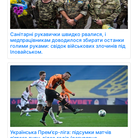
Санітарні рукавички швидко рвалися, і
медпрацівникам доводилося збирати останки
голими руками: свідок військових злочинів під
Іловайськом.
Українська Прем'єр-ліга: підсумки матчів
п'ятого туру, відео голів (регулярно