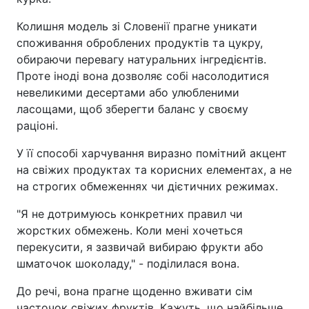
Колишня модель зі Словенії прагне уникати
споживання оброблених продуктів та цукру,
обираючи перевагу натуральних інгредієнтів.
Проте іноді вона дозволяє собі насолодитися
невеликими десертами або улюбленими
ласощами, щоб зберегти баланс у своєму
раціоні.
У її способі харчування виразно помітний акцент
на свіжих продуктах та корисних елементах, а не
на строгих обмеженнях чи дієтичних режимах.
"Я не дотримуюсь конкретних правил чи
жорстких обмежень. Коли мені хочеться
перекусити, я зазвичай вибираю фрукти або
шматочок шоколаду," - поділилася вона.
До речі, вона прагне щоденно вживати сім
часточок свіжих фруктів. Кажуть, що найбільше