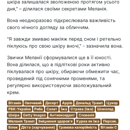
шкіра залишалася зволоженою протягом усього
дня," – ділилася своїми секретами Меланія.
Вона неодноразово підкреслювала важливість
свого нічного догляду за обличчям.
"Я завжди змиваю макіяж перед сном і ретельно
піклуюсь про свою шкіру вночі," - зазначила вона.
Звички Меланії сформувалися ще в її юності.
Вона ділилася, що в підліткові роки активно
піклувалася про шкіру, обираючи обмежити час,
проведений під сонячними променями, та
регулярно використовуючи зволожувальний
крем.
Вітамін
Овочевий
Десерт
Apple
Дональд Трамп
Цукор
РБК-Україна
Риба
Салат
Їжа
Страва (їжа)
Шоколад
Шкіра
Getty Images
Антиоксидант
Словенія
Меланія Трамп
Зміцнення здоров'я
Курка як їжа
Персик.
Білок
Дієта (харчування)
Грамова калорійність
Вітамін С