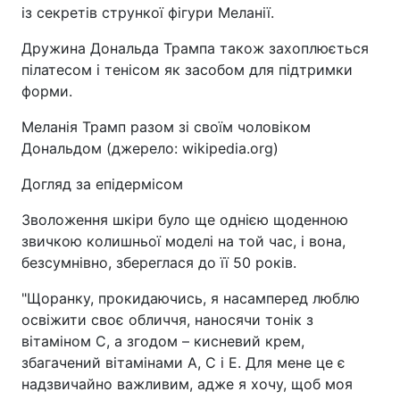
із секретів стрункої фігури Меланії.
Дружина Дональда Трампа також захоплюється
пілатесом і тенісом як засобом для підтримки
форми.
Меланія Трамп разом зі своїм чоловіком
Дональдом (джерело: wikipedia.org)
Догляд за епідермісом
Зволоження шкіри було ще однією щоденною
звичкою колишньої моделі на той час, і вона,
безсумнівно, збереглася до її 50 років.
"Щоранку, прокидаючись, я насамперед люблю
освіжити своє обличчя, наносячи тонік з
вітаміном С, а згодом – кисневий крем,
збагачений вітамінами А, С і E. Для мене це є
надзвичайно важливим, адже я хочу, щоб моя