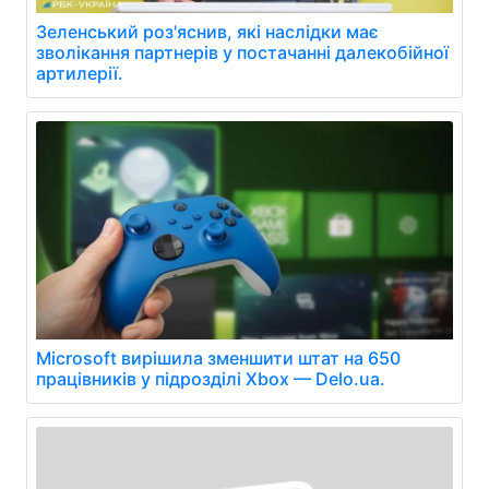
Зеленський роз'яснив, які наслідки має
зволікання партнерів у постачанні далекобійної
артилерії.
Microsoft вирішила зменшити штат на 650
працівників у підрозділі Xbox — Delo.ua.