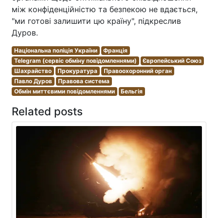
між конфіденційністю та безпекою не вдається,
"ми готові залишити цю країну", підкреслив
Дуров.
Національна поліція України
Франція
Telegram (сервіс обміну повідомленнями)
Європейський Союз
Шахрайство
Прокуратура
Правоохоронний орган
Павло Дуров
Правова система
Обмін миттєвими повідомленнями
Бельгія
Related posts