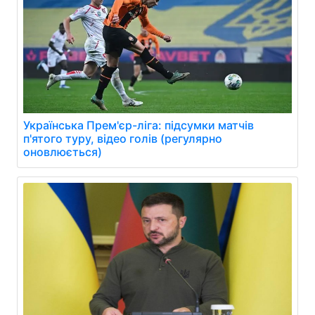
Українська Прем'єр-ліга: підсумки матчів
п'ятого туру, відео голів (регулярно
оновлюється)