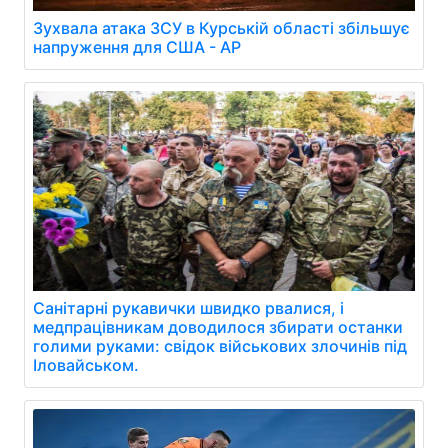
Зухвала атака ЗСУ в Курській області збільшує
напруження для США - AP
Санітарні рукавички швидко рвалися, і
медпрацівникам доводилося збирати останки
голими руками: свідок військових злочинів під
Іловайськом.