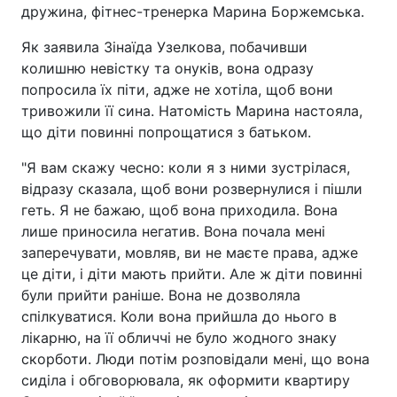
дружина, фітнес-тренерка Марина Боржемська.
Як заявила Зінаїда Узелкова, побачивши
колишню невістку та онуків, вона одразу
попросила їх піти, адже не хотіла, щоб вони
тривожили її сина. Натомість Марина настояла,
що діти повинні попрощатися з батьком.
"Я вам скажу чесно: коли я з ними зустрілася,
відразу сказала, щоб вони розвернулися і пішли
геть. Я не бажаю, щоб вона приходила. Вона
лише приносила негатив. Вона почала мені
заперечувати, мовляв, ви не маєте права, адже
це діти, і діти мають прийти. Але ж діти повинні
були прийти раніше. Вона не дозволяла
спілкуватися. Коли вона прийшла до нього в
лікарню, на її обличчі не було жодного знаку
скорботи. Люди потім розповідали мені, що вона
сиділа і обговорювала, як оформити квартиру