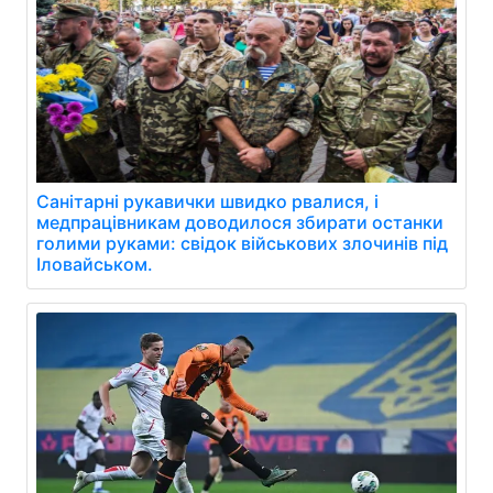
Санітарні рукавички швидко рвалися, і
медпрацівникам доводилося збирати останки
голими руками: свідок військових злочинів під
Іловайськом.