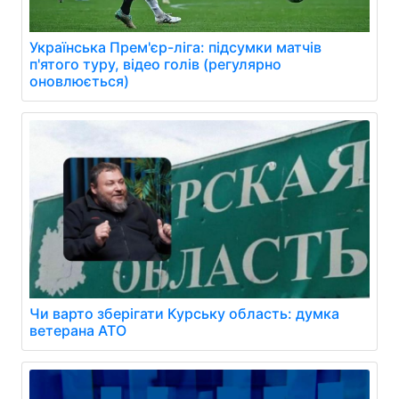
Українська Прем'єр-ліга: підсумки матчів
п'ятого туру, відео голів (регулярно
оновлюється)
Чи варто зберігати Курську область: думка
ветерана АТО