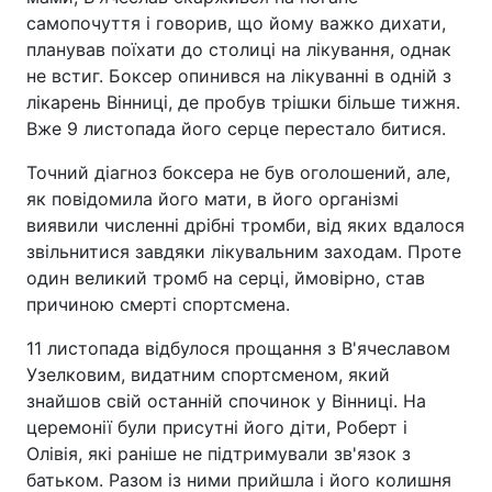
самопочуття і говорив, що йому важко дихати,
планував поїхати до столиці на лікування, однак
не встиг. Боксер опинився на лікуванні в одній з
лікарень Вінниці, де пробув трішки більше тижня.
Вже 9 листопада його серце перестало битися.
Точний діагноз боксера не був оголошений, але,
як повідомила його мати, в його організмі
виявили численні дрібні тромби, від яких вдалося
звільнитися завдяки лікувальним заходам. Проте
один великий тромб на серці, ймовірно, став
причиною смерті спортсмена.
11 листопада відбулося прощання з В'ячеславом
Узелковим, видатним спортсменом, який
знайшов свій останній спочинок у Вінниці. На
церемонії були присутні його діти, Роберт і
Олівія, які раніше не підтримували зв'язок з
батьком. Разом із ними прийшла і його колишня