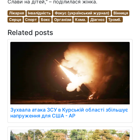
Слави на дітей," – поділилася жінка.
Лікарня
Інвалідність
Фокус (український журнал)
Вінниця
Серце
Спорт
Бокс
Організм
Кома.
Діагноз
Тромб.
Related posts
Зухвала атака ЗСУ в Курській області збільшує
напруження для США - AP