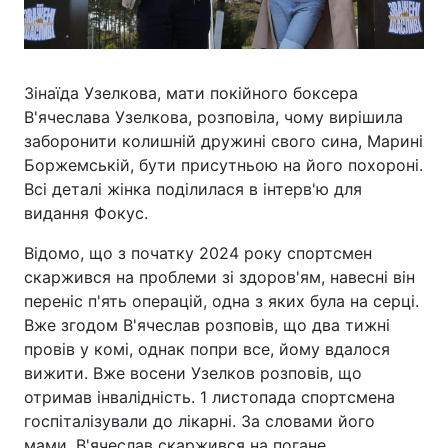
Зінаїда Узелкова, мати покійного боксера
В'ячеслава Узелкова, розповіла, чому вирішила
заборонити колишній дружині свого сина, Марині
Боржемській, бути присутньою на його похороні.
Всі деталі жінка поділилася в інтерв'ю для
видання Фокус.
Відомо, що з початку 2024 року спортсмен
скаржився на проблеми зі здоров'ям, навесні він
переніс п'ять операцій, одна з яких була на серці.
Вже згодом В'ячеслав розповів, що два тижні
провів у комі, однак попри все, йому вдалося
вижити. Вже восени Узелков розповів, що
отримав інвалідність. 1 листопада спортсмена
госпіталізували до лікарні. За словами його
мами, В'ячеслав скаржився на погане