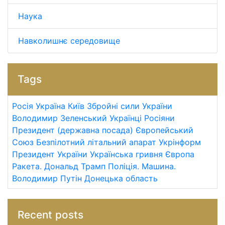
Наука
Навколишнє середовище
Tags
Росія
Україна
Київ
Збройні сили України
Володимир Зеленський
Українці
Росіяни
Президент (державна посада)
Європейський
Союз
Безпілотний літальний апарат
Укрінформ
Президент України
Українська гривня
Європа
Ракета.
Дональд Трамп
Поліція.
Машина.
Володимир Путін
Донецька область
Recent posts