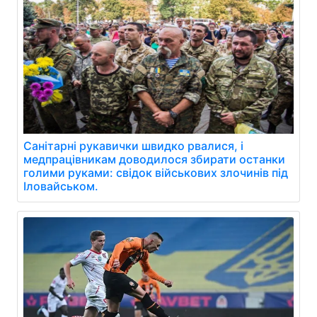
Санітарні рукавички швидко рвалися, і
медпрацівникам доводилося збирати останки
голими руками: свідок військових злочинів під
Іловайськом.