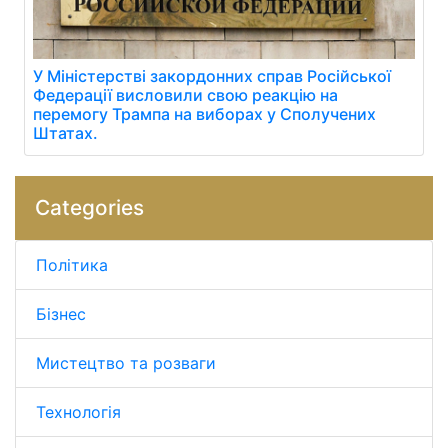
У Міністерстві закордонних справ Російської
Федерації висловили свою реакцію на
перемогу Трампа на виборах у Сполучених
Штатах.
Categories
Політика
Бізнес
Мистецтво та розваги
Технологія