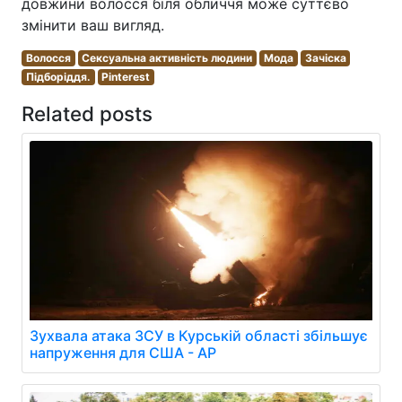
довжини волосся біля обличчя може суттєво
змінити ваш вигляд.
Волосся
Сексуальна активність людини
Мода
Зачіска
Підборіддя.
Pinterest
Related posts
Зухвала атака ЗСУ в Курській області збільшує
напруження для США - AP